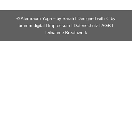
© Atemraum Yoga – by Sarah I Designed with ♡ by
brumm digital
I
Impressum
I
Datenschutz
I
AGB
I
Teilnahme Breathwork